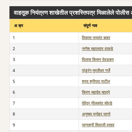
वाहतूक नियंत्रण शाखेतील प्रशस्तिपत्र मिळालेले पोलीस
अ क्र
संपूर्ण नाव
1
विकास जयवंत बाबर
2
नागेश महालदार वाकडे
3
विलास किसन देवडकर
4
पांडुरंग मुरलीधर गर्जे
5
शरद श्रीपाद पाटील
6
किरण महादेव म्हात्रे
7
देवेंद्र नीलकांत सोरडे
8
अनुष्का मनोहर घागरे
9
भाग्यश्री शिवाजी वसाव