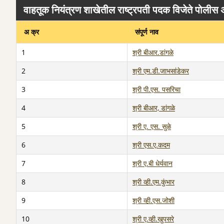
वाहतूक नियंत्रण शाखेतील राष्ट्रपती पदक विजेते पोलीस 
अ क्र
संपूर्ण नाव
1
श्री बीआर.डांगळे
2
श्री एम.डी.जाभसांडेकर
3
श्री पी.एस. पसरिचा
4
श्री बीआर, डांगळे
5
श्री ए. एस. सुळे
6
श्री एस.ए.कदम
7
श्री ए.बी धेर्यवान
8
श्री व्ही.एम.कुंभार
9
श्री व्ही.एस.जोशी
10
श्री ए.व्ही.खुपसरे