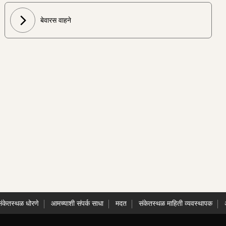
बेवारस वाहने
संकेतस्थळ धोरणे
आमच्याशी संपर्क साधा
मदत
संकेतस्थळ माहिती व्यवस्थापक