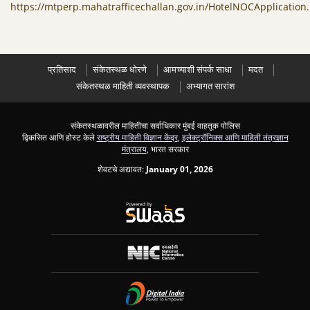
https://mtperp.mahatrafficechallan.gov.in/HotelNOCApplication
प्रतिसाद
संकेतस्थळ धोरणे
आमच्याशी संपर्क साधा
मदत
संकेतस्थळ माहिती व्यवस्थापक
अभ्यागत सारांश
संकेतस्थळावरील माहितीचा सर्वाधिकार मुंबई वाहतूक पोलिस
द्विकसित आणि होस्ट केले
राष्ट्रीय माहिती विज्ञान केंद्र
,
इलेक्ट्रॉनिक्स आणि माहिती तंत्रज्ञान
मंत्रालय
, भारत सरकार
शेवटचे अद्यावत:
January 01, 2026